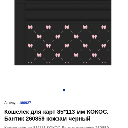
Артикул:
180927
Кошелек для карт 85*113 мм КОКОС.
Бантик 260859 кожзам черный
Картхолдер к/з 85*113 КОКОС Бантик отстрочка 260859