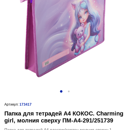
Артикул:
173417
Папка для тетрадей А4 КОКОС. Charming
girl, молния сверху ПМ-А4-291/251739
Папка для тетрадей А4 пластик/картон молния сверху 1