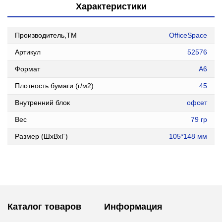
Характеристики
Производитель,ТМ
OfficeSpace
Артикул
52576
Формат
А6
Плотность бумаги (г/м2)
45
Внутренний блок
офсет
Вес
79 гр
Размер (ШxВxГ)
105*148 мм
Каталог товаров
Информация