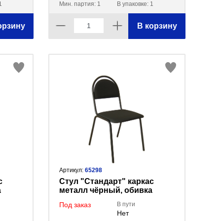
1
Мин. партия: 1
В упаковке: 1
орзину
В корзину
Артикул:
65298
с
Стул "Стандарт" каркас
а
металл чёрный, обивка
козжам чёрный 330637/
Под заказ
В пути
РС00М-201/
Нет
СМ-7/PV1;B1/BL/Z11