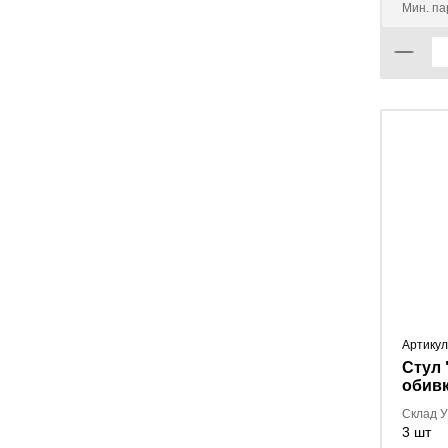
Мин. па
Артикул
Стул "
обивк
В-14/
Склад 
3 шт