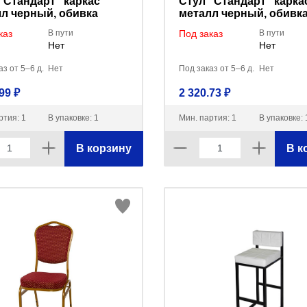
"Стандарт" каркас
Стул "Стандарт" карка
л черный, обивка
металл черный, обивк
 серая РС00М-102-01/
ткань чёрный ТК-1/BL/
каз
В пути
Под заказ
В пути
 BL/B-40
14/C11/HL-F02/СМ 7/22 Т
Нет
Нет
з от 5–6 д.
Нет
Под заказ от 5–6 д.
Нет
99 ₽
2 320.73 ₽
ртия: 1
В упаковке: 1
Мин. партия: 1
В упаковке: 
В корзину
В к