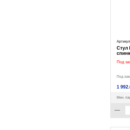
Артикул
Стул 
спинк
обивк
Под за
ассор
3шт)
Под зака
1 992.
Мин. па