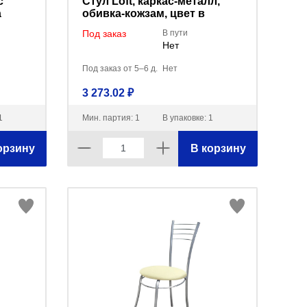
с
Стул Loft, каркас-металл,
а
обивка-кожзам, цвет в
B-
ассортименте (мин.заказ
Под заказ
В пути
-11
3шт)
Нет
Под заказ от 5–6 д.
Нет
3 273.02 ₽
1
Мин. партия: 1
В упаковке: 1
орзину
В корзину