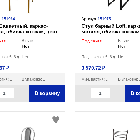
:
151964
Артикул:
151975
Банкетный, каркас-
Стул барный Loft, карк
л, обивка-кожзам, цвет
металл, обивка-кожзам
ортименте (мин.заказ
в ассортименте (мин.з
каз
В пути
Под заказ
В пути
3шт)
Нет
Нет
з от 5–6 д.
Нет
Под заказ от 5–6 д.
Нет
67 ₽
3 570.72 ₽
ртия: 1
В упаковке: 1
Мин. партия: 1
В упаковке: 
В корзину
В к