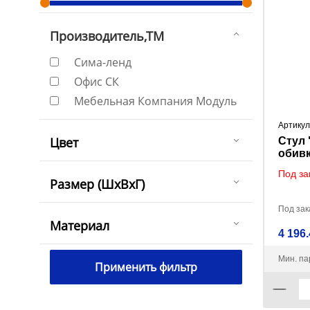
Производитель,ТМ
Сима-ленд
Офис СК
Мебельная Компания Модуль
Артикул
Цвет
Стул "
обивк
Под за
Размер (ШxВxГ)
Под зака
Материал
4 196.
Мин. па