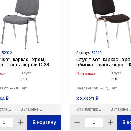
:
52912
Артикул:
52913
Iso", каркас - хром,
Стул "Iso", каркас - хро
а - ткань, серый С-38
обивка - ткань, черн. ТК
CH, B-14, 330632
каз
В пути
Под заказ
В пути
Нет
Нет
з от 5–6 д.
Нет
Под заказ от 5–6 д.
Нет
44 ₽
3 873.21 ₽
ртия: 1
В упаковке: 1
Мин. партия: 1
В упаковке: 
В корзину
В к