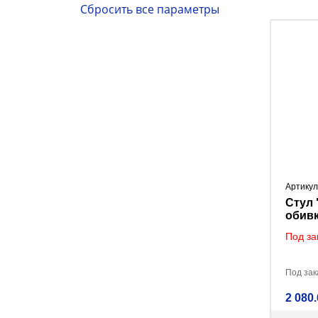
Артикул
Стул "
обивк
Под за
Под зака
2 080.