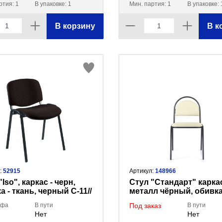
ртия: 1
В упаковке: 1
Мин. партия: 1
В упаковке: 
В корзину
В к
:
52915
Артикул:
148966
Iso", каркас - черн,
Стул "Стандарт" карка
а - ткань, черный С-11//
металл чёрный, обивк
ТК-1/HL-F01
козжам бежевый
Уфа
В пути
Под заказ
В пути
Нет
Нет