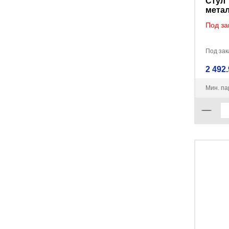
Стул 
метал
ткань
Под за
ТК-2,
Под зака
2 492.
Мин. па