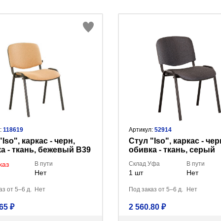
:
118619
Артикул:
52914
Iso", каркас - черн,
Стул "Iso", каркас - чер
а - ткань, бежевый В39
обивка - ткань, серый
В-40/HL-F01/ТК-2, BL
каз
В пути
Склад Уфа
В пути
Нет
1 шт
Нет
з от 5–6 д.
Нет
Под заказ от 5–6 д.
Нет
65 ₽
2 560.80 ₽