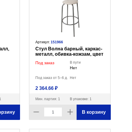
Артикул:
151966
алл,
Стул Волна барный, каркас-
металл, обивка-кожзам, цвет
аз
в ассортименте (мин.заказ
Под заказ
В пути
3шт)
Нет
Под заказ от 5–6 д.
Нет
2 364.66 ₽
1
Мин. партия: 1
В упаковке: 1
орзину
В корзину