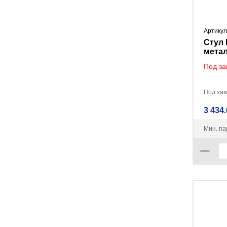
Артикул
Стул 
метал
в асс
Под за
3шт)
Под зака
3 434.
Мин. па