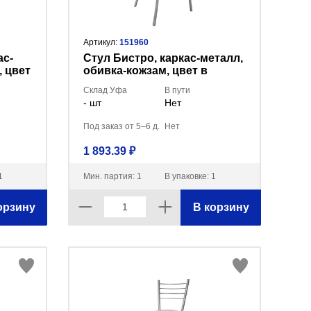
Артикул:
151960
ас-
Стул Бистро, каркас-металл,
, цвет
обивка-кожзам, цвет в
аказ
ассортименте (мин.заказ
Склад Уфа
В пути
3шт)
- шт
Нет
Под заказ от 5–6 д.
Нет
1 893.39 ₽
1
Мин. партия: 1
В упаковке: 1
орзину
В корзину