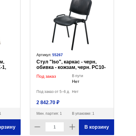
Артикул:
55267
м,
Стул "Iso", каркас - черн,
-1,
обивка - кожзам, черн. РС10-
201-01, PV1, BL, К-З
Под заказ
В пути
Нет
Под заказ от 5–6 д.
Нет
2 842.70 ₽
1
Мин. партия: 1
В упаковке: 1
орзину
В корзину