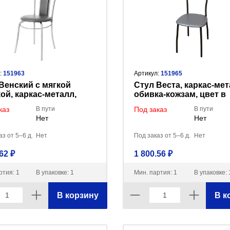
:
151963
Артикул:
151965
Венский с мягкой
Стул Веста, каркас-мет
ой, каркас-металл,
обивка-кожзам, цвет в
а-кожзам, цвет в
ассортименте (мин.зак
каз
В пути
Под заказ
В пути
тименте (мин.заказ
3шт)
Нет
Нет
з от 5–6 д.
Нет
Под заказ от 5–6 д.
Нет
62 ₽
1 800.56 ₽
ртия: 1
В упаковке: 1
Мин. партия: 1
В упаковке: 
В корзину
В к