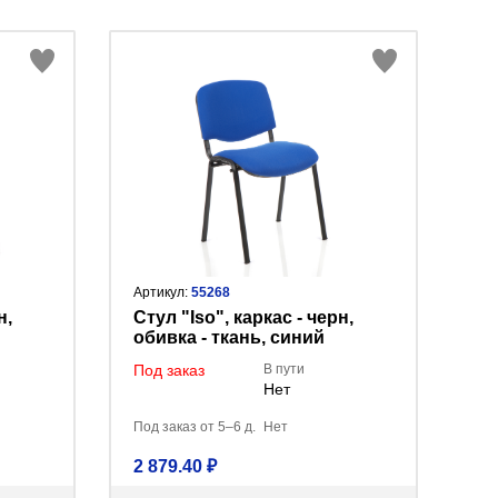
Артикул:
55268
н,
Стул "Iso", каркас - черн,
обивка - ткань, синий
Под заказ
В пути
Нет
Под заказ от 5–6 д.
Нет
2 879.40 ₽