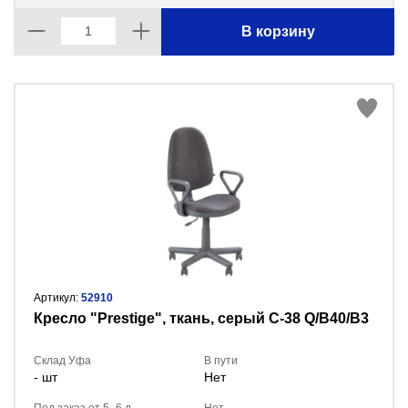
В корзину
Артикул:
52910
Кресло "Prestige", ткань, серый C-38 Q/В40/В3
Склад Уфа
В пути
- шт
Нет