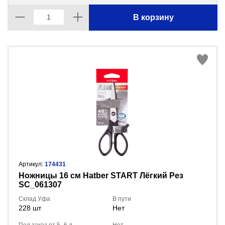
В корзину
Артикул:
174431
Ножницы 16 см Hatber START Лёгкий Рез
SC_061307
Склад Уфа
В пути
228 шт
Нет