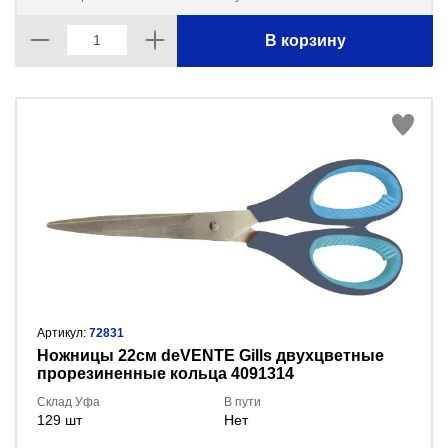
В корзину
Артикул:
72831
Ножницы 22см deVENTE Gills двухцветные
прорезиненные кольца 4091314
Склад Уфа
В пути
129 шт
Нет