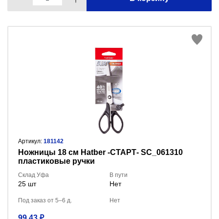
Артикул:
181142
Ножницы 18 см Hatber -СТАРТ- SC_061310
пластиковые ручки
Склад Уфа
В пути
25 шт
Нет
Под заказ от 5–6 д.
Нет
99.43 ₽