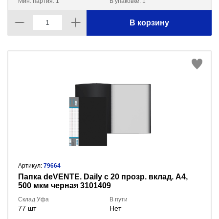
Мин. партия: 1
В упаковке: 1
В корзину
Артикул:
79664
Папка deVENTE. Daily с 20 прозр. вклад. A4,
500 мкм черная 3101409
Склад Уфа
В пути
77 шт
Нет