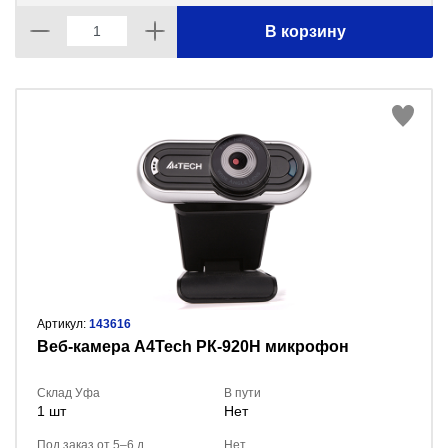
В корзину
Артикул:
143616
Веб-камера А4Tech РК-920H микрофон
Склад Уфа
В пути
1 шт
Нет
Под заказ от 5–6 д.
Нет