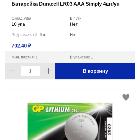
Батарейка Duracell LR03 AAA Simply 4шт/уп
Склад Уфа
В пути
10 упа
Нет
Под заказ от 5–6 д.
Нет
702.40 ₽
Мин. партия: 1
В упаковке: 1
В корзину