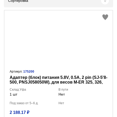
Сортировка
Артикул:
175200
Адаптер (блок) питания 5.8V, 0.5A, 2 pin (SJ-5'8-
500, PNSJ058050W), для весов M-ER 325, 326,
327, 328 и др.
Склад Уфа
В пути
1 шт
Нет
Под заказ от 5–6 д.
Нет
2 188.17 ₽