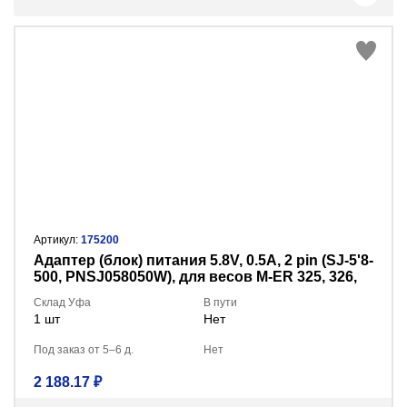
Артикул:
175200
Адаптер (блок) питания 5.8V, 0.5A, 2 pin (SJ-5'8-
500, PNSJ058050W), для весов M-ER 325, 326,
327, 328 и др.
Склад Уфа
В пути
1 шт
Нет
Под заказ от 5–6 д.
Нет
2 188.17 ₽