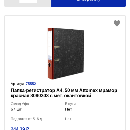
Артикул:
75552
Пaпка-регистратор А4, 50 мм Attomex мрамор
красная 3090303 с мет. окантовкой
Склад Уфа
В пути
67 шт
Нет
Под заказ от 5–6 д.
Нет
244.39 ₽