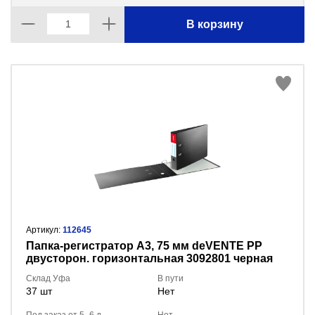
В корзину
Артикул:
112645
Пaпка-регистратор А3, 75 мм deVENTE PP
двусторон. горизонтальная 3092801 черная
Склад Уфа
В пути
37 шт
Нет