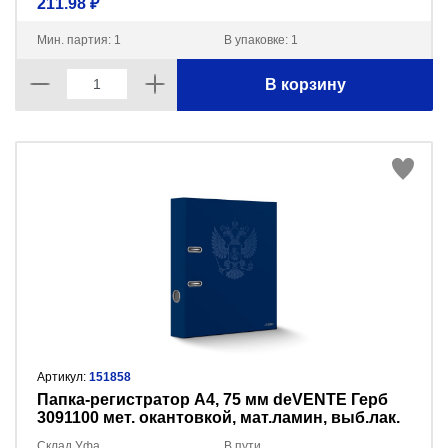
211.98 ₽
Мин. партия: 1
В упаковке: 1
В корзину
Артикул:
151858
Пaпка-регистратор А4, 75 мм deVENTE Герб
3091100 мет. окантовкой, мат.ламин, выб.лак.
Склад Уфа
В пути