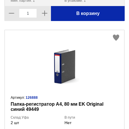
Мин. партия: 1
В упаковке: 1
В корзину
Артикул:
126888
Пaпка-регистратор А4, 80 мм EK Original
синий 49449
Склад Уфа
В пути
2 шт
Нет