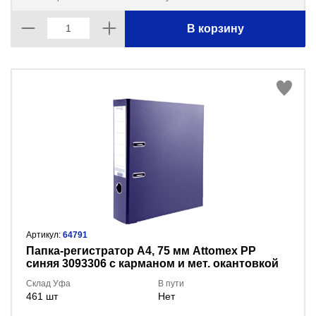
В корзину
Артикул:
64791
Пaпка-регистратор А4, 75 мм Attomex PP
синяя 3093306 с карманом и мет. окантовкой
Склад Уфа
В пути
461 шт
Нет