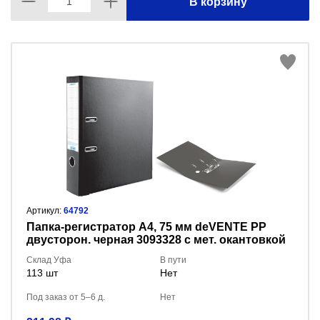
В корзину
Артикул:
64792
Пaпка-регистратор А4, 75 мм deVENTE PP
двусторон. черная 3093328 с мет. окантовкой
Склад Уфа
В пути
113 шт
Нет
Под заказ от 5–6 д.
Нет