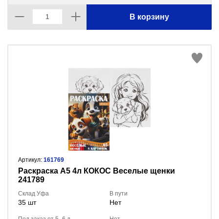
В корзину
Артикул:
161769
Раскраска А5 4л КОКОС Веселые щенки
241789
Склад Уфа
В пути
35 шт
Нет