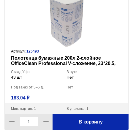
Артикул:
125493
Полотенца бумажные 200л 2-слойное
OfficeClean Professional V-сложение, 23*20,5,
белые 300444/374469
Склад Уфа
В пути
43 шт
Нет
Под заказ от 5–6 д.
Нет
183.04 ₽
Мин. партия: 1
В упаковке: 1
В корзину