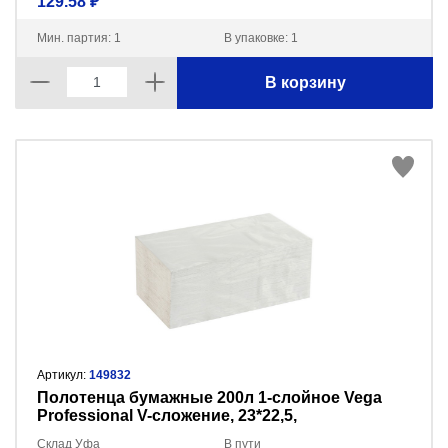
129.58 ₽
Мин. партия: 1
В упаковке: 1
В корзину
Артикул:
149832
Полотенца бумажные 200л 1-слойное Vega
Professional V-сложение, 23*22,5,
цв.натуральный 315627
Склад Уфа
В пути