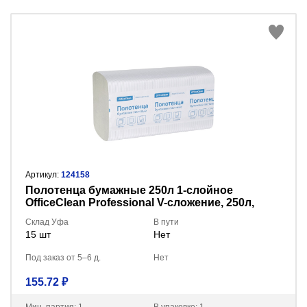
Артикул:
124158
Полотенца бумажные 250л 1-слойное
OfficeClean Professional V-сложение, 250л,
21*21,6, цв.натуральный 262662
Склад Уфа
В пути
15 шт
Нет
Под заказ от 5–6 д.
Нет
155.72 ₽