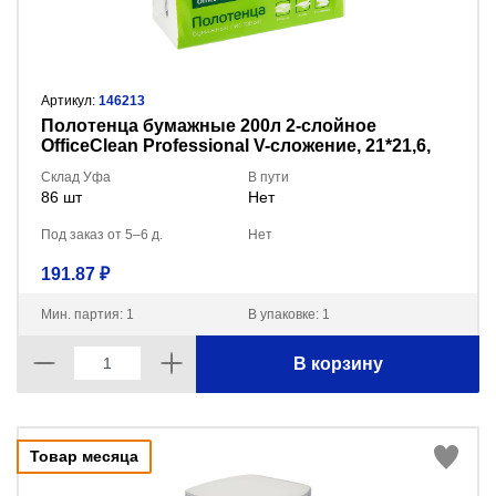
Артикул:
146213
Полотенца бумажные 200л 2-слойное
OfficeClean Professional V-сложение, 21*21,6,
тиснение, целлюлоза, soft pack, белые 328303
Склад Уфа
В пути
86 шт
Нет
Под заказ от 5–6 д.
Нет
191.87 ₽
Мин. партия: 1
В упаковке: 1
В корзину
Товар месяца