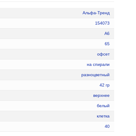
Альфа-Тренд
154073
А6
65
офсет
на спирали
разноцветный
42 гр
верхнее
белый
клетка
40