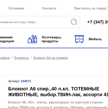
Оптовикам
Контакты
Пригласить на тендер
+7 (347) 2
мажная
Хозтовары,
Мебель
одукция
продукты
 офиса
Блокноты
Блокнот А6 на спирали
Артикул:
154073
Блокнот А6 спир.,40 л.кл. ТОТЕМНЫЕ
ЖИВОТНЫЕ, выбор.ТВИН-лак, ассорти 4
Блокнот А6, 40л, клетка, евроспираль по короткой стороне,
выбор.ТВИН-лак, ассорти 5 дизайнов. Обложка - мелованный 