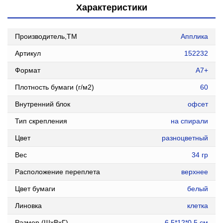
Характеристики
Производитель,ТМ
Апплика
Артикул
152232
Формат
A7+
Плотность бумаги (г/м2)
60
Внутренний блок
офсет
Тип скрепления
на спирали
Цвет
разноцветный
Вес
34 гр
Расположение переплета
верхнее
Цвет бумаги
белый
Линовка
клетка
Размер (ШxВxГ)
6,5*12*0,5 см