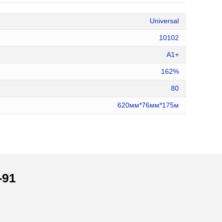
Universal
10102
A1+
162%
80
620мм*76мм*175м
-91