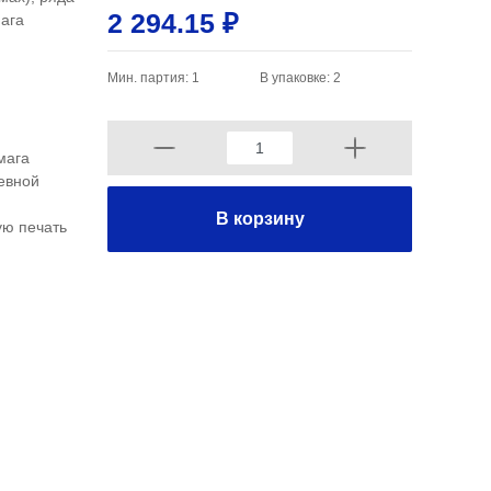
2 294.15 ₽
ага
Мин. партия: 1
В упаковке: 2
мага
евной
В корзину
ую печать