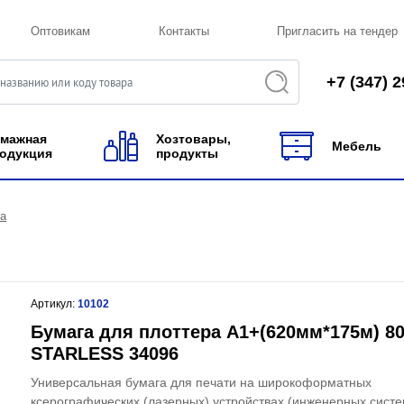
Оптовикам
Контакты
Пригласить на тендер
+7 (347) 2
мажная
Хозтовары,
Мебель
одукция
продукты
ра
Артикул:
10102
Бумага для плоттера А1+(620мм*175м) 80
STARLESS 34096
Универсальная бумага для печати на широкоформатных
ксерографических (лазерных) устройствах (инженерных систе