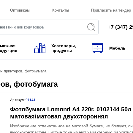
Оптовикам
Контакты
Пригласить на тендер
+7 (347) 2
мажная
Хозтовары,
Мебель
одукция
продукты
х принтеров, фотобумага
ров, фотобумага
Артикул:
91141
Фотобумага Lomond А4 220г. 0102144 50
матовая/матовая двухсторонняя
Изображение отпечатанное на матовой бумаге, не бликует, л
высококонтрастны, чистые тона имеют характерную бархатис