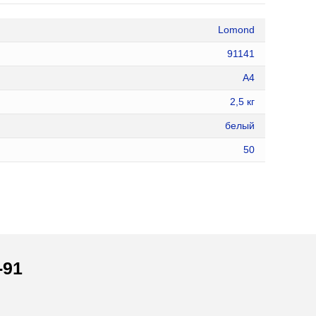
Lomond
91141
А4
2,5 кг
белый
50
-91