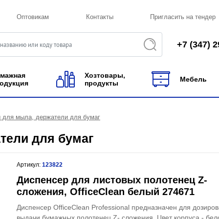
Оптовикам
Контакты
Пригласить на тендер
+7 (347) 2
мажная
Хозтовары,
Мебель
одукция
продукты
 для мыла, держатели для бумаг
тели для бумаг
Артикул:
123822
Диспенсер для листовых полотенец Z-
сложения, OfficeClean белый 274671
Диспенсер OfficeClean Professional предназначен для дозиро
выдачи бумажных полотенец Z- сложения. Цвет корпуса - бел