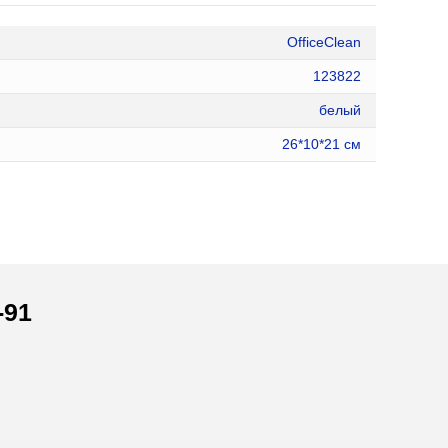
OfficeClean
123822
белый
26*10*21 см
-91