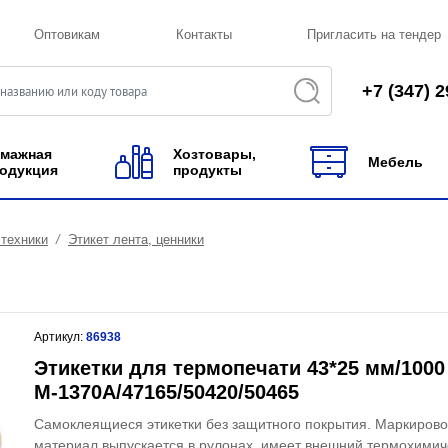
Оптовикам
Контакты
Пригласить на тендер
+7 (347) 2
мажная
Хозтовары,
Мебель
одукция
продукты
техники
Этикет лента, ценники
Артикул:
86938
Этикетки для термопечати 43*25 мм/100
M-1370A/47165/50420/50465
Самоклеящиеся этикетки без защитного покрытия. Маркиров
материал выпускается в рулонах, имеет внешний термохимич