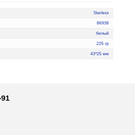
Starless
86938
белый
225 гр
43*25 мм
-91