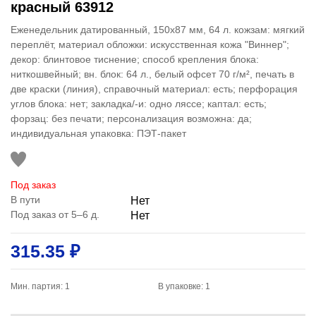
красный 63912
Еженедельник датированный, 150x87 мм, 64 л. кожзам: мягкий
переплёт, материал обложки: искусственная кожа "Виннер";
декор: блинтовое тиснение; способ крепления блока:
ниткошвейный; вн. блок: 64 л., белый офсет 70 г/м², печать в
две краски (линия), справочный материал: есть; перфорация
углов блока: нет; закладка/-и: одно ляссе; каптал: есть;
форзац: без печати; персонализация возможна: да;
индивидуальная упаковка: ПЭТ-пакет
Под заказ
В пути
Нет
Под заказ от 5–6 д.
Нет
315.35 ₽
Мин. партия: 1
В упаковке: 1