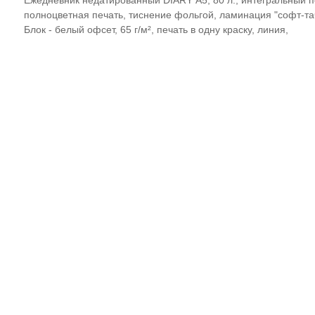
Ежедневник недатированный DIARY А5, 80 л., интегральный п
полноцветная печать, тиснение фольгой, ламинация "софт-тач
Блок - белый офсет, 65 г/м², печать в одну краску, линия,