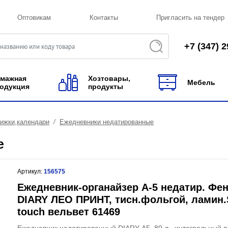
Оптовикам
Контакты
Пригласить на тендер
+7 (347) 2
мажная
Хозтовары,
Мебель
одукция
продукты
нижки,календари
Ежедневники недатированные
е
Артикул:
156575
Ежедневник-органайзер А-5 недатир. Фе
DIARY ЛЕО ПРИНТ, тисн.фольгой, ламин.
touch вельвет 61469