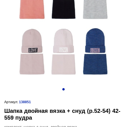
Артикул:
138851
Шапка двойная вязка + снуд (р.52-54) 42-
559 пудра
комплект: шапка + снуд, двойная вязка