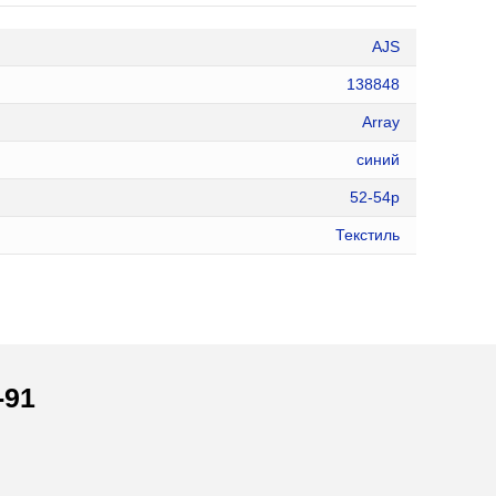
AJS
138848
Array
синий
52-54р
Текстиль
-91