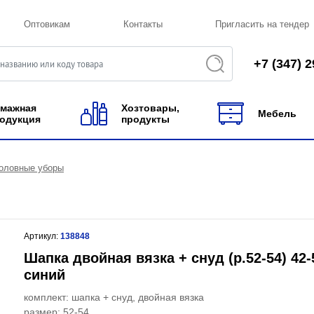
Оптовикам
Контакты
Пригласить на тендер
+7 (347) 2
мажная
Хозтовары,
Мебель
одукция
продукты
оловные уборы
Артикул:
138848
Шапка двойная вязка + снуд (р.52-54) 42-
синий
комплект: шапка + снуд, двойная вязка
размер: 52-54