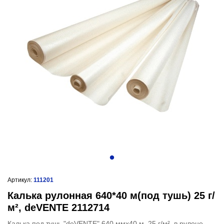
Артикул:
111201
Калька рулонная 640*40 м(под тушь) 25 г/
м², deVENTE 2112714
Калька под тушь "deVENTE" 640 ммx40 м, 25 г/м², в рулоне