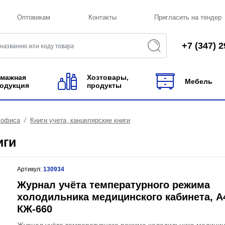
Оптовикам
Контакты
Пригласить на тендер
+7 (347) 2
мажная
Хозтовары,
Мебель
одукция
продукты
 офиса
Книги учета, канцелярские книги
иги
Артикул:
130934
Журнал учёта температурного режима
холодильника медицинского кабинета, А4
КЖ-660