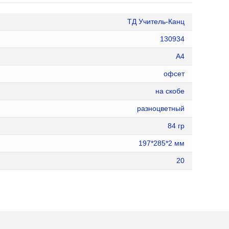
ТД Учитель-Канц
130934
А4
офсет
на скобе
разноцветный
84 гр
197*285*2 мм
20