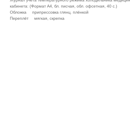
Журнал учёта температурного режима холодильника медицин
кабинета: (Формат А4, бл. писчая, обл. офсетная, 40 с.)
Обложка припрессовка глянц. плёнкой
Переплёт мягкая, скрепка