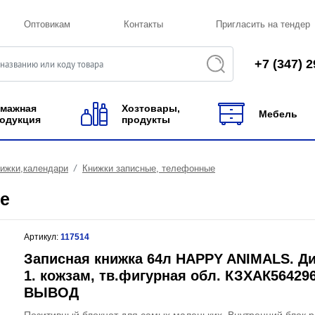
Оптовикам
Контакты
Пригласить на тендер
+7 (347) 2
мажная
Хозтовары,
Мебель
одукция
продукты
нижки,календари
Книжки записные, телефонные
е
Артикул:
117514
Записная книжка 64л HAPPY ANIMALS. Д
1. кожзам, тв.фигурная обл. КЗХАК56429
ВЫВОД