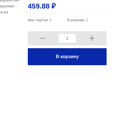
разработан
459.88 ₽
героями -
а из
Мин. партия: 1
В упаковке: 1
В корзину