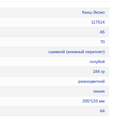
Канц-Эксмо
117514
А5
70
сшивной (книжный переплет)
голубой
184 гр
разноцветной
линия
205*133 мм
64