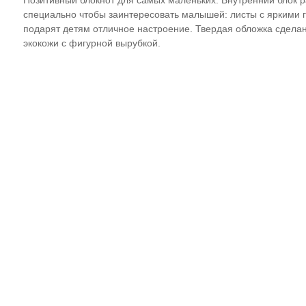
Позитивный блокнот для самых маленьких. Внутренний блок 
специально чтобы заинтересовать малышей: листы с яркими 
подарят детям отличное настроение. Твердая обложка сделан
экокожи с фигурной вырубкой.