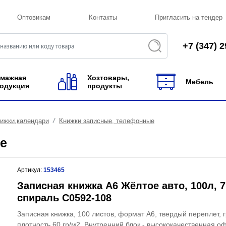
Оптовикам
Контакты
Пригласить на тендер
+7 (347) 2
мажная
Хозтовары,
Мебель
одукция
продукты
нижки,календари
Книжки записные, телефонные
е
Артикул:
153465
Записная книжка А6 Жёлтое авто, 100л, 
спираль С0592-108
Записная книжка, 100 листов, формат А6, твердый переплет, 
плотность 60 гр/м2. Внутренний блок - высококачественная о