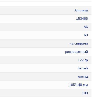
Апплика
153465
А6
60
на спирали
разноцветный
122 гр
белый
клетка
105*148 мм
100