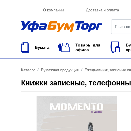
О компании
Доставка и оплата
Товары для
Бу
Бумага
офиса
пр
Каталог
Бумажная продукция
Ежедневники,записные к
Книжки записные, телефонны