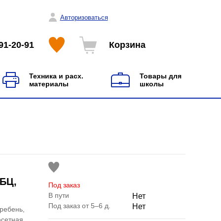
Авторизоваться
91-20-91
Корзина
Техника и расх.
Товары для
материалы
школы
7БЦ,
Под заказ
В пути
Нет
Под заказ от 5–6 д.
Нет
гребень,
фсетная