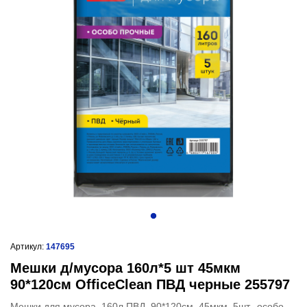
Артикул:
147695
Мешки д/мусора 160л*5 шт 45мкм
90*120см OfficeClean ПВД черные 255797
Мешки для мусора 160л ПВД, 90*120см, 45мкм, 5шт., особо