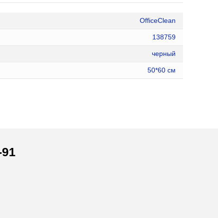
OfficeClean
138759
черный
50*60 см
-91