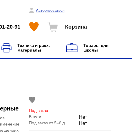
Авторизоваться
91-20-91
Корзина
Техника и расх.
Товары для
материалы
школы
черные
Под заказ
В пути
Нет
ов,
Под заказ от 5–6 д.
Нет
применение
омещениях