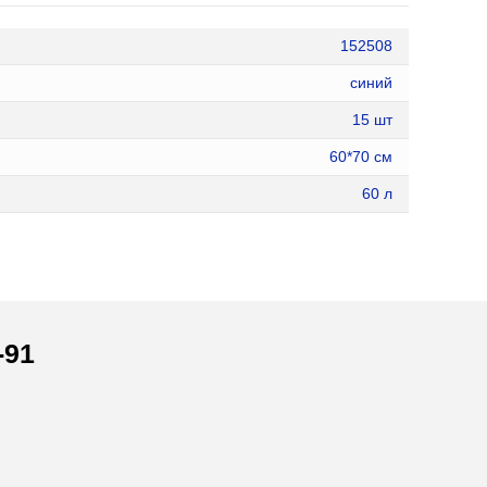
152508
синий
15 шт
60*70 см
60 л
-91