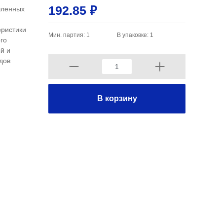
192.85 ₽
шленных
еристики
Мин. партия: 1
В упаковке: 1
го
й и
дов
В корзину