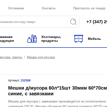
Оптовикам
Контакты
Пригласить на тендер
+7 (347) 2
мажная
Хозтовары,
Мебель
одукция
продукты
мусора, пакеты
Мешки для мусора
Артикул:
152508
Мешки д/мусора 60л*15шт 30мкм 60*70с
синие, с завязками
Мешки для мусора с завязками производятся из полиэтилена 
давления (ПСД). Мешки объемом 60 литров размера 60*70 с