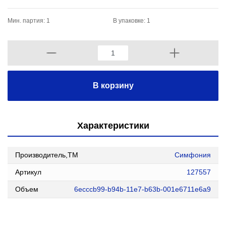
Мин. партия: 1
В упаковке: 1
В корзину
Характеристики
Производитель,ТМ
Симфония
Артикул
127557
Объем
6ecccb99-b94b-11e7-b63b-001e6711e6a9