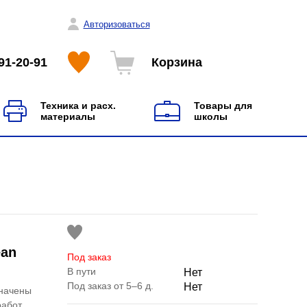
Авторизоваться
91-20-91
Корзина
Техника и расх.
Товары для
материалы
школы
ean
Под заказ
В пути
Нет
Под заказ от 5–6 д.
Нет
значены
абот.