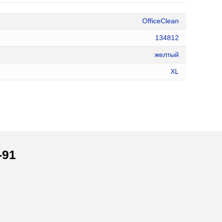
OfficeClean
134812
желтый
XL
-91