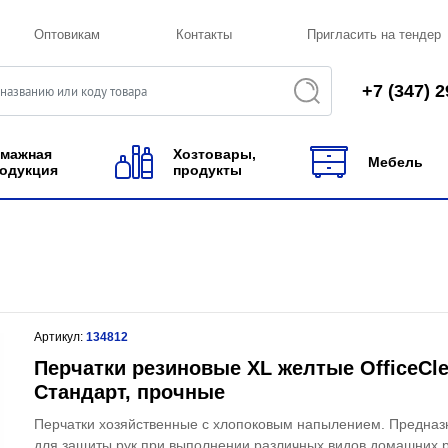
Оптовикам
Контакты
Пригласить на тендер
+7 (347) 2
мажная
Хозтовары,
Мебель
одукция
продукты
Артикул:
134812
Перчатки резиновые XL желтые OfficeCl
Стандарт, прочные
Перчатки хозяйственные с хлопоковым напылением. Предна
для защиты рук при выполнении различных видов домашних р