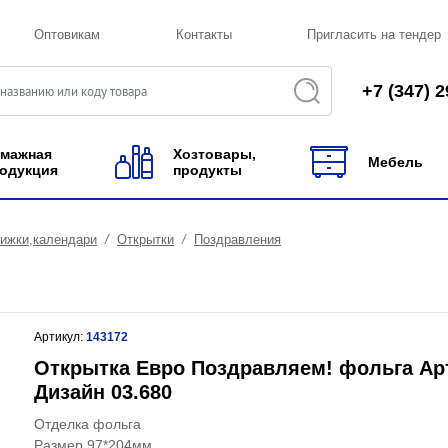
Оптовикам
Контакты
Пригласить на тендер
+7 (347) 2
мажная
Хозтовары,
Мебель
одукция
продукты
нижки,календари
Открытки
Поздравления
Артикул:
143172
Открытка Евро Поздравляем! фольга Ар
Дизайн 03.680
Отделка фольга
Размер 97*204мм