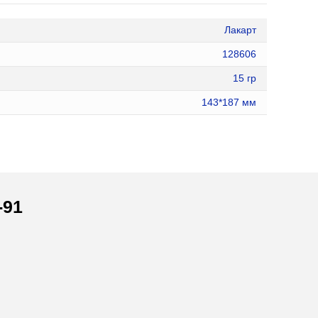
Лакарт
128606
15 гр
143*187 мм
-91