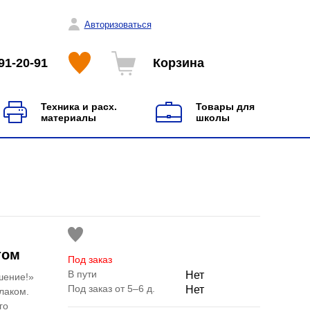
Авторизоваться
91-20-91
Корзина
Техника и расх.
Товары для
материалы
школы
том
Под заказ
В пути
Нет
шение!»
Под заказ от 5–6 д.
Нет
лаком.
го