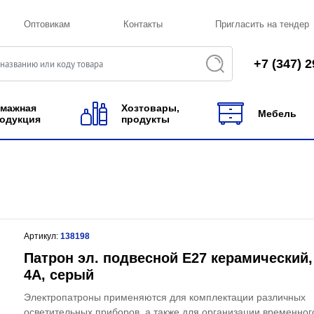
Оптовикам
Контакты
Пригласить на тендер
+7 (347) 2
мажная
Хозтовары,
Мебель
одукция
продукты
Артикул:
138198
Патрон эл. подвесной Е27 керамический,
4А, серый
Электропатроны применяются для комплектации различных
осветительных приборов, а также для организации временног