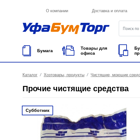
О компании
Доставка и оплата
Товары для
Бу
Бумага
офиса
пр
Каталог
Хозтовары, продукты
Чистящие, моющие сред
Прочие чистящие средства
Субботник