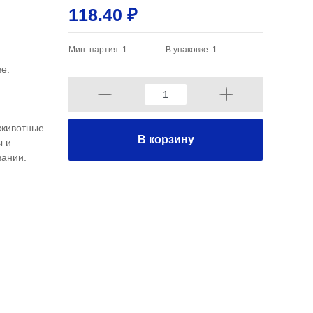
118.40 ₽
Мин. партия: 1
В упаковке: 1
е:
 животные.
В корзину
ы и
вании.