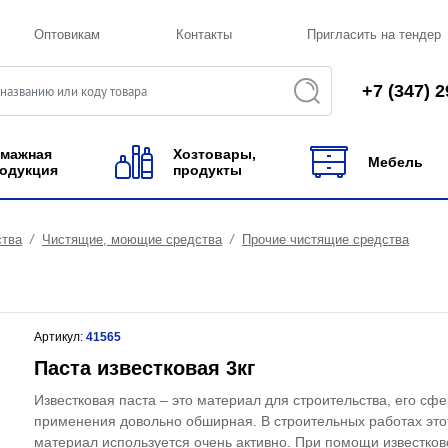
Оптовикам
Контакты
Пригласить на тендер
+7 (347) 2
мажная
Хозтовары,
Мебель
одукция
продукты
ства
Чистящие, моющие средства
Прочие чистящие средства
Артикул:
41565
Паста известковая 3кг
Известковая паста – это материал для строительства, его сф
применения довольно обширная. В строительных работах это
материал используется очень активно. При помощи известков