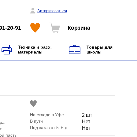
Авторизоваться
91-20-91
Корзина
Техника и расх.
Товары для
материалы
школы
На складе в Уфе
2 шт
В пути
Нет
ера
Под заказ от 5–6 д.
Нет
т
ой пасты