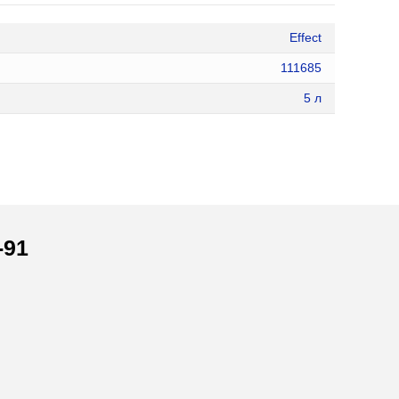
Effect
111685
5 л
-91