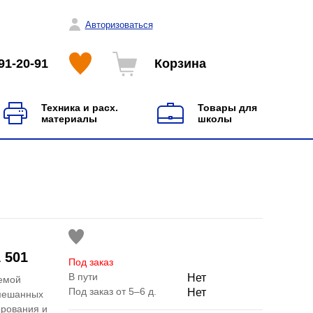
Авторизоваться
91-20-91
Корзина
Техника и расх.
Товары для
материалы
школы
 501
Под заказ
В пути
Нет
темой
Под заказ от 5–6 д.
Нет
смешанных
ирования и