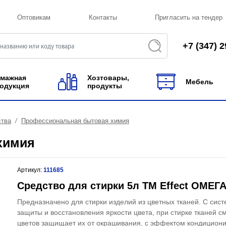
Оптовикам
Контакты
Пригласить на тендер
+7 (347) 2
мажная
Хозтовары,
Мебель
одукция
продукты
ства
Профессиональная бытовая химия
химия
Артикул:
111685
Средство для стирки 5л ТМ Effect ОМЕГА
Предназначено для стирки изделий из цветных тканей. С сис
защиты и восстановления яркости цвета, при стирке тканей 
цветов защищает их от окрашивания, с эффектом кондицион