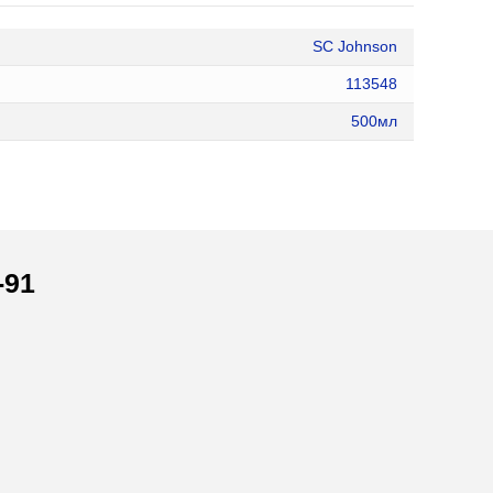
SC Johnson
113548
500мл
-91