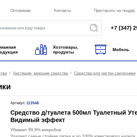
Оптовикам
Контакты
Пригласить на тендер
+7 (347) 2
мажная
Хозтовары,
Мебель
одукция
продукты
ства
Чистящие, моющие средства
Средства для чистки сантехники
ики
Артикул:
113548
Средство д/туалета 500мл Туалетный Уте
Видимый эффект
Убивает 99,9% микробов.
Удаляет самые стойкие пятна и до 100% известкового налета.