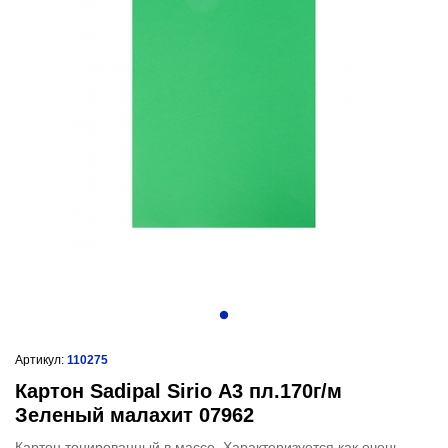
Артикул:
110275
Картон Sadipal Sirio А3 пл.170г/м
Зеленый малахит 07962
Картон тонированный в массе. Характеризуется как очень