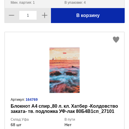
Мин. партия: 1
В упаковке: 4
В корзину
Артикул:
164769
Блокнот А4 спир.,80 л. кл. Хатбер -Колдовство
заката- тв. подложка УФ-лак 80Б4В1сп_27101
Склад Уфа
В пути
68 шт
Нет