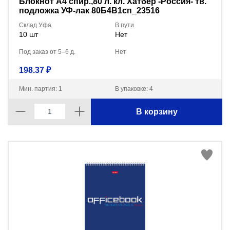
Блокнот А4 спир.,80 л. кл. Хатбер -Россия- тв.
подложка УФ-лак 80Б4В1сп_23516
Склад Уфа
В пути
10 шт
Нет
Под заказ от 5–6 д.
Нет
198.37 ₽
Мин. партия: 1
В упаковке: 4
В корзину