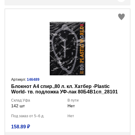
Артикул:
146489
Блокнот А4 спир.,80 л. кл. Хатбер -Plastic
World- тв. подложка УФ-лак 80Б4В1сп_28101
Склад Уфа
В пути
142 шт
Нет
Под заказ от 5–6 д.
Нет
158.89 ₽