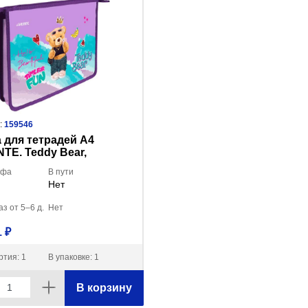
:
159546
 для тетрадей A4
TE. Teddy Bear,
я сверху 8053451
Уфа
В пути
Нет
з от 5–6 д.
Нет
 ₽
ртия: 1
В упаковке: 1
В корзину