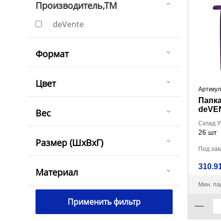
Производитель,ТМ
deVente
Формат
Цвет
Артикул
Папка
deVEN
Вес
молни
Склад 
26 шт
Размер (ШxВxГ)
Под зака
310.91
Материал
Мин. па