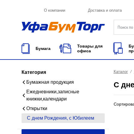
О компании
Доставка и оплата
Товары для
Бу
Бумага
офиса
пр
Каталог
Категория
Бумажная продукция
С дн
Ежедневники,записные
книжки,календари
Сортиров
Открытки
С днем Рождения, с Юбилеем