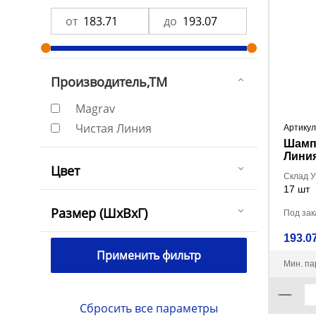
от
до
Производитель,ТМ
Magrav
Чистая Линия
Артикул
Шампу
Линия
Цвет
Мице
Склад 
моло
17 шт
Размер (ШxВxГ)
Под зака
193.07
Мин. па