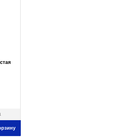
стая
1
орзину