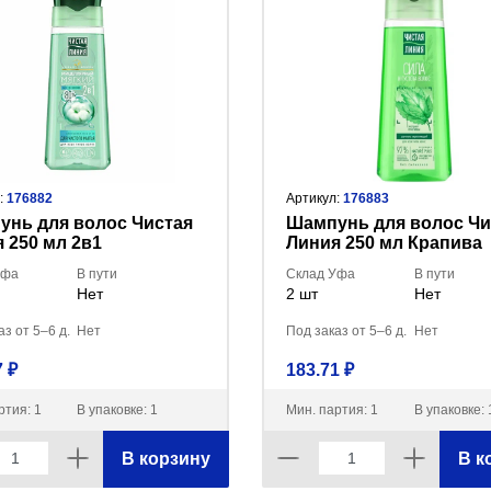
:
176882
Артикул:
176883
нь для волос Чистая
Шампунь для волос Чи
 250 мл 2в1
Линия 250 мл Крапива
лярный Хлопковое
Укрепл. д/всех типов
Уфа
В пути
Склад Уфа
В пути
чко
Нет
2 шт
Нет
з от 5–6 д.
Нет
Под заказ от 5–6 д.
Нет
 ₽
183.71 ₽
ртия: 1
В упаковке: 1
Мин. партия: 1
В упаковке: 
В корзину
В к