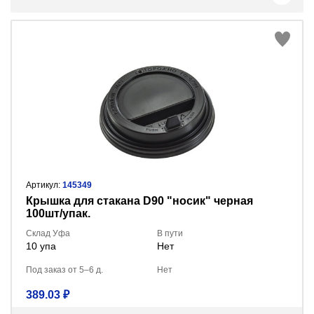
Артикул:
145349
Крышка для стакана D90 "носик" черная
100шт/упак.
Склад Уфа
В пути
10 упа
Нет
Под заказ от 5–6 д.
Нет
389.03 ₽