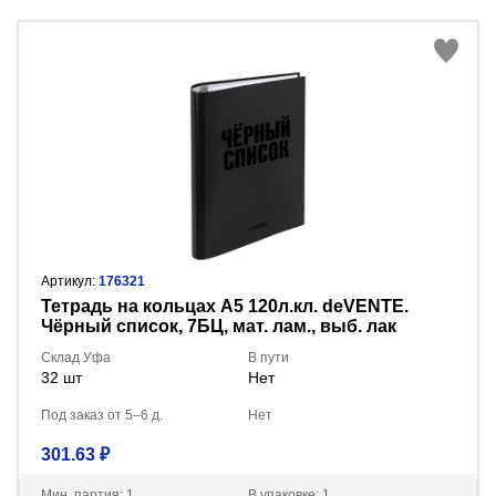
Артикул:
176321
Тетрадь на кольцах А5 120л.кл. deVENTE.
Чёрный список, 7БЦ, мат. лам., выб. лак
2057510
Склад Уфа
В пути
32 шт
Нет
Под заказ от 5–6 д.
Нет
301.63 ₽
Мин. партия: 1
В упаковке: 1