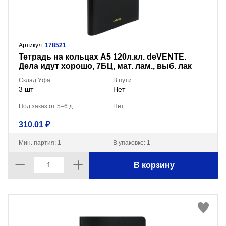
Артикул:
178521
Тетрадь на кольцах А5 120л.кл. deVENTE.
Дела идут хорошо, 7БЦ, мат. лам., выб. лак
2057507
Склад Уфа
В пути
3 шт
Нет
Под заказ от 5–6 д.
Нет
310.01 ₽
Мин. партия: 1
В упаковке: 1
В корзину