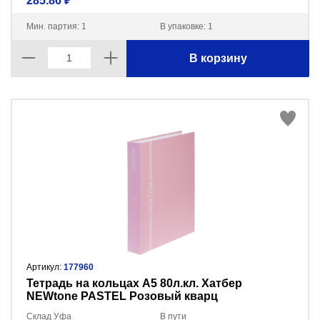
285.86 ₽
Мин. партия: 1
В упаковке: 1
В корзину
Артикул:
177960
Тетрадь на кольцах А5 80л.кл. Хатбер
NEWtone PASTEL Розовый кварц
80ТК5A1_05056
Склад Уфа
В пути