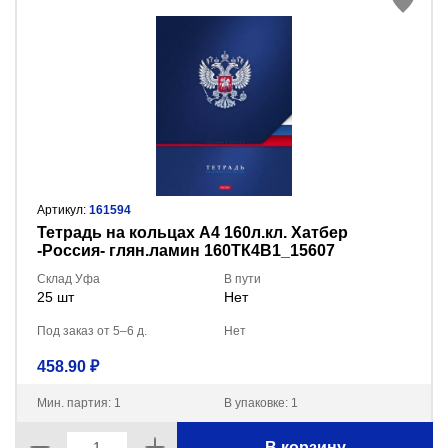
Артикул:
161594
Тетрадь на кольцах А4 160л.кл. Хатбер
-Россия- глян.ламин 160ТК4В1_15607
Склад Уфа
В пути
25 шт
Нет
Под заказ от 5–6 д.
Нет
458.90 ₽
Мин. партия: 1
В упаковке: 1
В корзину