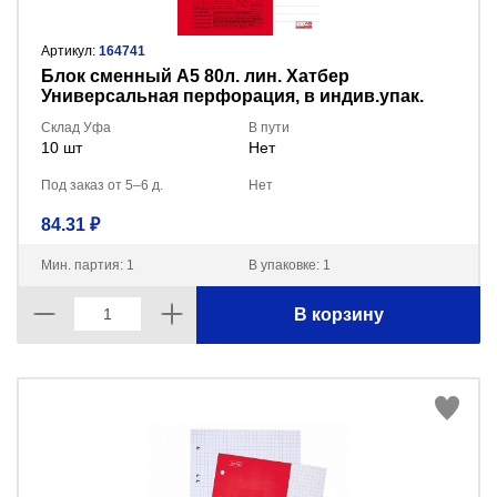
Артикул:
164741
Блок сменный А5 80л. лин. Хатбер
Универсальная перфорация, в индив.упак.
80СБ5В2_02449
Склад Уфа
В пути
10 шт
Нет
Под заказ от 5–6 д.
Нет
84.31 ₽
Мин. партия: 1
В упаковке: 1
В корзину