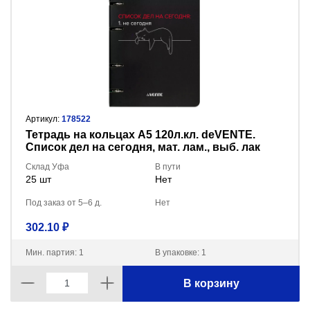
Артикул:
178522
Тетрадь на кольцах А5 120л.кл. deVENTE.
Список дел на сегодня, мат. лам., выб. лак
2057519
Склад Уфа
В пути
25 шт
Нет
Под заказ от 5–6 д.
Нет
302.10 ₽
Мин. партия: 1
В упаковке: 1
В корзину