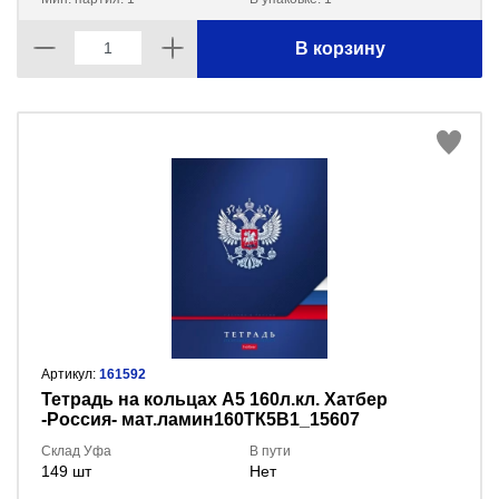
В корзину
Артикул:
161592
Тетрадь на кольцах А5 160л.кл. Хатбер
-Россия- мат.ламин160ТК5В1_15607
Склад Уфа
В пути
149 шт
Нет