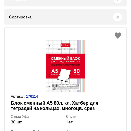
Сортировка
Артикул:
176114
Блок сменный А5 80л. кл. Хатбер для
тетрадей на кольцах, многоцв. срез
80СБ5В1_28950
Склад Уфа
В пути
30 шт
Нет