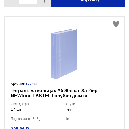
Артикул:
177961
Тетрадь на кольцах А5 80л.кл. Хатбер
NEWtone PASTEL Голубая дымка
80ТК5A1_05057
Склад Уфа
В пути
17 шт
Нет
Под заказ от 5–6 д.
Нет