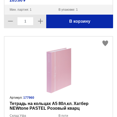
285.86 ₽
Мин. партия: 1
В упаковке: 1
В корзину
Артикул:
177960
Тетрадь на кольцах А5 80л.кл. Хатбер
NEWtone PASTEL Розовый кварц
80ТК5A1_05056
Склад Уфа
В пути