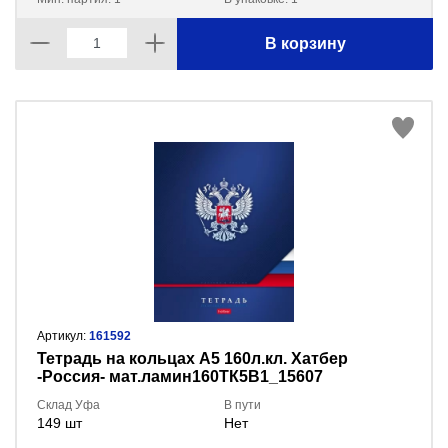
В корзину
Артикул:
161592
Тетрадь на кольцах А5 160л.кл. Хатбер
-Россия- мат.ламин160ТК5В1_15607
Склад Уфа
В пути
149 шт
Нет