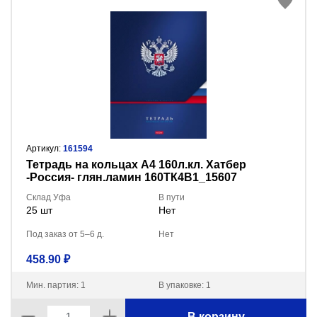
Артикул:
161594
Тетрадь на кольцах А4 160л.кл. Хатбер
-Россия- глян.ламин 160ТК4В1_15607
Склад Уфа
В пути
25 шт
Нет
Под заказ от 5–6 д.
Нет
458.90 ₽
Мин. партия: 1
В упаковке: 1
В корзину