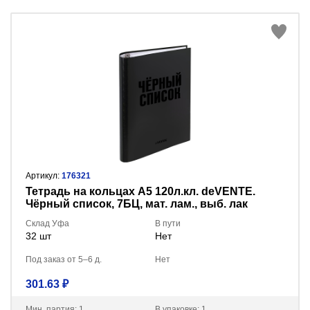
Артикул:
176321
Тетрадь на кольцах А5 120л.кл. deVENTE.
Чёрный список, 7БЦ, мат. лам., выб. лак
2057510
Склад Уфа
В пути
32 шт
Нет
Под заказ от 5–6 д.
Нет
301.63 ₽
Мин. партия: 1
В упаковке: 1