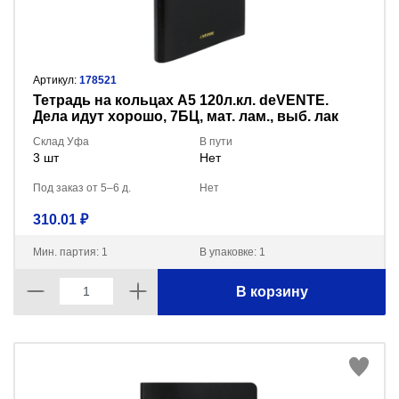
Артикул:
178521
Тетрадь на кольцах А5 120л.кл. deVENTE.
Дела идут хорошо, 7БЦ, мат. лам., выб. лак
2057507
Склад Уфа
В пути
3 шт
Нет
Под заказ от 5–6 д.
Нет
310.01 ₽
Мин. партия: 1
В упаковке: 1
В корзину