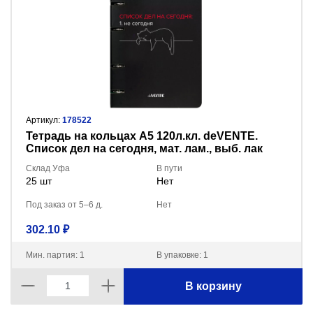
Артикул:
178522
Тетрадь на кольцах А5 120л.кл. deVENTE.
Список дел на сегодня, мат. лам., выб. лак
2057519
Склад Уфа
В пути
25 шт
Нет
Под заказ от 5–6 д.
Нет
302.10 ₽
Мин. партия: 1
В упаковке: 1
В корзину