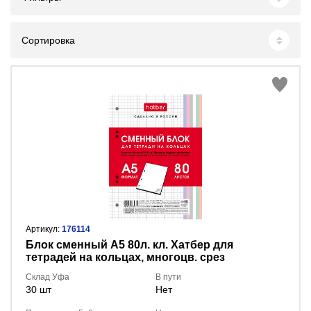
Сортировка
Артикул:
176114
Блок сменный А5 80л. кл. Хатбер для
тетрадей на кольцах, многоцв. срез
80СБ5В1_28950
Склад Уфа
В пути
30 шт
Нет