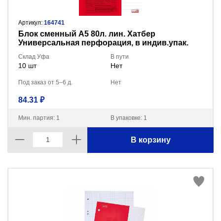
Артикул:
164741
Блок сменный А5 80л. лин. Хатбер
Универсальная перфорация, в индив.упак.
80СБ5В2_02449
Склад Уфа
В пути
10 шт
Нет
Под заказ от 5–6 д.
Нет
84.31 ₽
Мин. партия: 1
В упаковке: 1
В корзину