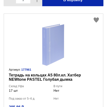
Артикул:
177961
Тетрадь на кольцах А5 80л.кл. Хатбер
NEWtone PASTEL Голубая дымка
80ТК5A1_05057
Склад Уфа
В пути
17 шт
Нет
Под заказ от 5–6 д.
Нет